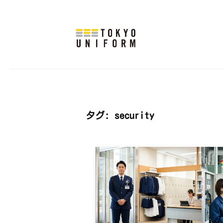
式
コ
会
ン
社
テ
東
株
オ
ン
京
リ
式
ツ
ユ
ジ
会
へ
ニ
ナ
社
フ
ス
ル
タグ:
security
東
ォ
キ
制
ー
ッ
京
服
ム
プ
ユ
・
ニ
ユ
ニ
フ
フ
ォ
ォ
ー