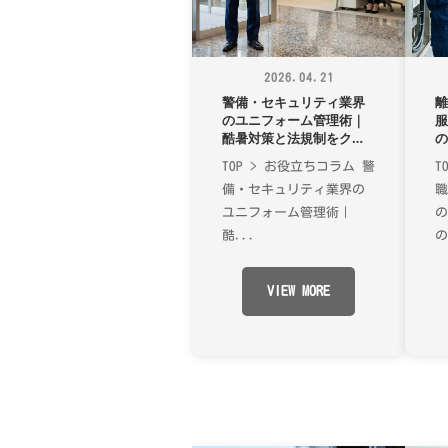
ー
ム
ム
制
2026.04.21
作
警備・セキュリティ業界
のユニフォーム管理術｜
な
酷暑対策と法規制をクリ
ら
アする「攻め」の運用戦
TOP > お役立ちコラム 警
T
略
備・セキュリティ業界の
ユニフォーム管理術｜
酷...
の
VIEW MORE