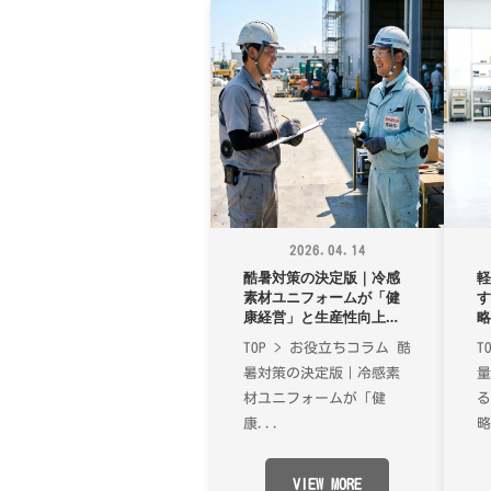
2026.04.14
酷暑対策の決定版｜冷感
素材ユニフォームが「健
康経営」と生産性向上を
もたらす理由
TOP > お役立ちコラム 酷
T
暑対策の決定版｜冷感素
材ユニフォームが「健
康...
略
VIEW MORE