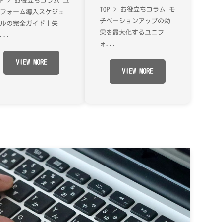
OP > お役立ちコラム ユ
客の意外な関係
TOP > お役立ちコラム モ
ニフォーム導入スケジュ
チベーションアップの効
ールの完全ガイド｜失
果を最大化するユニフ
...
ォ...
VIEW MORE
VIEW MORE