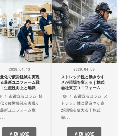
2026.04.13
2026.04.08
軽量化で疲労軽減を実現
ストレッチ性と動きやす
する最新ユニフォーム戦
さが現場を変える｜株式
略｜生産性向上と離職防
会社東京ユニフォームが
止を叶える「科学的アプ
教える高機能ユニフォー
OP > お役立ちコラム 軽
TOP > お役立ちコラム ス
ローチ」
ムの選び方
量化で疲労軽減を実現す
トレッチ性と動きやすさ
る最新ユニフォーム戦
が現場を変える｜株式
...
会...
VIEW MORE
VIEW MORE