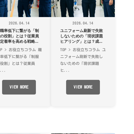
2026.04.14
2026.04.14
離職率低下に繋がる「制
ユニフォーム刷新で失敗
服の役割」とは？従業員
しないための「現状課題
の定着率を高める戦略的
ヒアリング」とは？成果
投資の秘訣
を最大化する戦略的ステ
OP > お役立ちコラム 離
TOP > お役立ちコラム ユ
ップを徹底解説
職率低下に繋がる「制服
ニフォーム刷新で失敗し
の役割」とは？従業員
ないための「現状課題
...
ヒ...
VIEW MORE
VIEW MORE