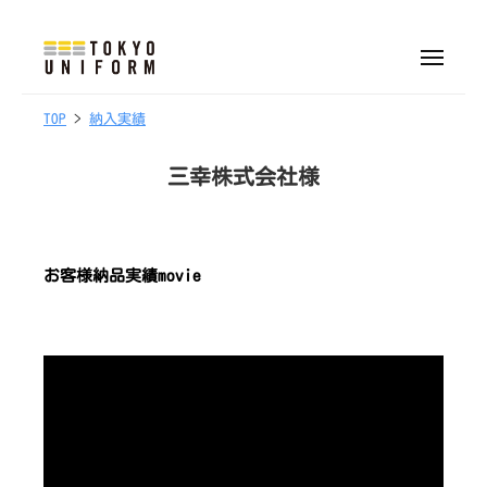
株
ュ
式
ー
コ
会
ン
メ
社
ニ
株
オ
テ
ュ
東
ー
リ
1
b
TOP
>
納入実績
式
ン
京
9
y
ジ
会
ツ
ユ
/
t
ナ
三幸株式会社様
へ
社
ニ
0
o
ル
フ
ス
東
6
k
制
ォ
キ
京
/
y
服
ー
ッ
ユ
お客様納品実績movie
2
o
・
ム
プ
0
u
ニ
ユ
2
n
フ
ニ
5
i
ォ
フ
f
ォ
ー
o
ー
ム
r
ム
m
制