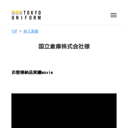
株
ュ
式
ー
コ
会
ン
メ
社
ニ
株
オ
テ
ュ
東
ー
リ
2
b
TOP
>
納入実績
式
ン
京
3
y
ジ
会
ツ
ユ
/
t
ナ
国立倉庫株式会社様
へ
社
ニ
0
o
ル
フ
ス
東
6
k
制
ォ
キ
京
/
y
服
ー
ッ
ユ
お客様納品実績movie
2
o
・
ム
プ
0
u
ニ
ユ
2
n
フ
ニ
5
i
ォ
フ
f
ォ
ー
o
ー
ム
r
ム
m
制