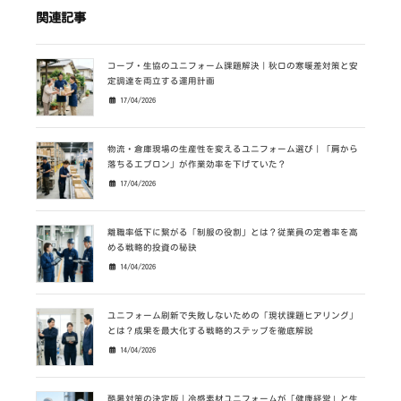
関連記事
コープ・生協のユニフォーム課題解決｜秋口の寒暖差対策と安
定調達を両立する運用計画
17/04/2026
物流・倉庫現場の生産性を変えるユニフォーム選び｜「肩から
落ちるエプロン」が作業効率を下げていた？
17/04/2026
離職率低下に繋がる「制服の役割」とは？従業員の定着率を高
める戦略的投資の秘訣
14/04/2026
ユニフォーム刷新で失敗しないための「現状課題ヒアリング」
とは？成果を最大化する戦略的ステップを徹底解説
14/04/2026
酷暑対策の決定版｜冷感素材ユニフォームが「健康経営」と生