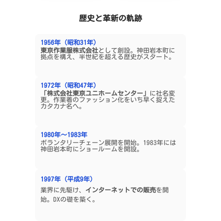
歴史と革新の軌跡
1956年（昭和31年）
東京作業服株式会社
として創設。神田岩本町に
拠点を構え、半世紀を超える歴史がスタート。
1972年（昭和47年）
「株式会社東京ユニホームセンター」
に社名変
更。作業着のファッション化をいち早く捉えた
カタカナ名へ。
1980年〜1983年
ボランタリーチェーン展開を開始。1983年には
神田岩本町にショールームを開設。
1997年（平成9年）
業界に先駆け、
インターネットでの販売
を開
始。DXの礎を築く。