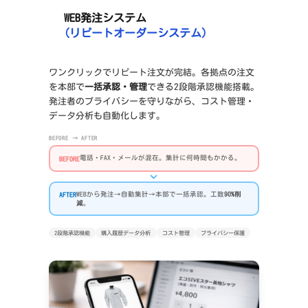
WEB発注システム
(リピートオーダーシステム)
ワンクリックでリピート注文が完結。各拠点の注文
を本部で
一括承認・管理
できる2段階承認機能搭載。
発注者のプライバシーを守りながら、コスト管理・
データ分析も自動化します。
BEFORE → AFTER
電話・FAX・メールが混在。集計に何時間もかかる。
BEFORE
WEBから発注→自動集計→本部で一括承認。工数
90%削
AFTER
減
。
2段階承認機能
購入履歴データ分析
コスト管理
プライバシー保護