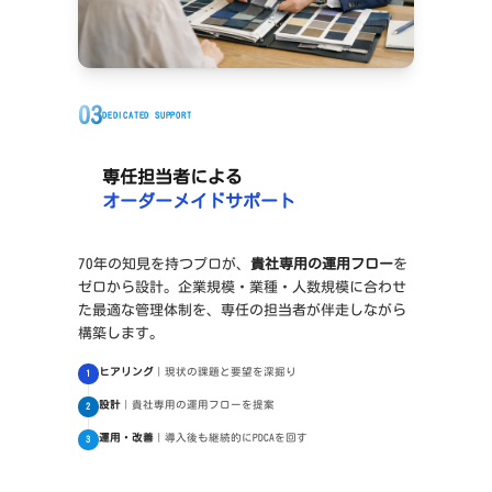
03
DEDICATED SUPPORT
専任担当者による
オーダーメイドサポート
70年の知見を持つプロが、
貴社専用の運用フロー
を
ゼロから設計。企業規模・業種・人数規模に合わせ
た最適な管理体制を、専任の担当者が伴走しながら
構築します。
ヒアリング
｜現状の課題と要望を深掘り
1
設計
｜貴社専用の運用フローを提案
2
運用・改善
｜導入後も継続的にPDCAを回す
3