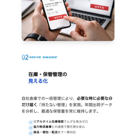
02
INVENTORY MANAGEMENT
在庫・保管管理の
見える化
自社倉庫での一括管理により、
必要な時に必要な分
だけ届く
「持たない管理」を実現。年間出荷データ
を分析し、最適な保管量を常に維持します。
リアルタイム在庫確認
でムダな発注ゼロ
協力物流倉庫
との連携で繁忙期も安心
検品・梱包・配送
まで一貫対応