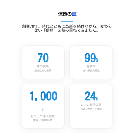
信頼の
証
創業70年。時代とともに革新を続けながら、変わら
ない「信頼」を積み重ねてきました。
70
99
%
年の実績
継続率
創業以来の信頼
高い顧客満足度
1,000
24
h
以内の初回返答
+
迅速なサポート体制
社以上の導入実績
業種・規模問わず