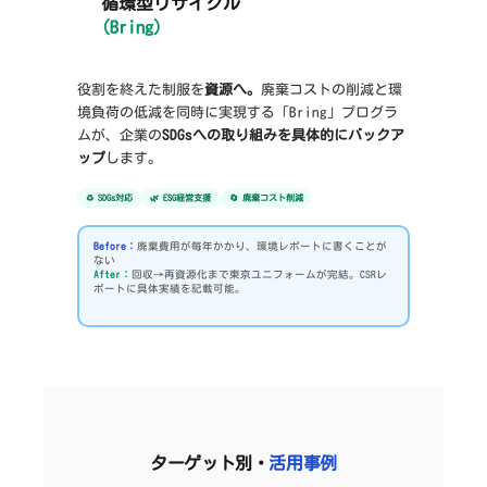
循環型リサイクル
(Bring)
役割を終えた制服を
資源へ。
廃棄コストの削減と環
境負荷の低減を同時に実現する「Bring」プログラ
ムが、企業の
SDGsへの取り組みを具体的にバックア
ップ
します。
♻️ SDGs対応
🌿 ESG経営支援
🔄 廃棄コスト削減
Before：
廃棄費用が毎年かかり、環境レポートに書くことが
ない
After：
回収→再資源化まで東京ユニフォームが完結。CSRレ
ポートに具体実績を記載可能。
ターゲット別・
活用事例