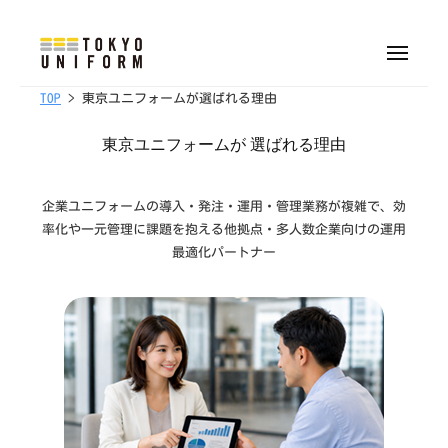
株
ュ
式
ー
コ
会
ン
メ
社
ニ
株
オ
テ
ュ
東
TOP
> 東京ユニフォームが選ばれる理由
ー
リ
式
ン
京
ジ
会
ツ
東京ユニフォームが 選ばれる理由
ユ
ナ
へ
社
ニ
ル
フ
ス
東
企業ユニフォームの導入・発注・運用・管理業務が複雑で、効
制
ォ
キ
京
率化や一元管理に課題を抱える他拠点・多人数企業向けの運用
服
ー
ッ
ユ
最適化パートナー
・
ム
プ
ニ
ユ
フ
ニ
ォ
フ
ォ
ー
ー
ム
ム
制