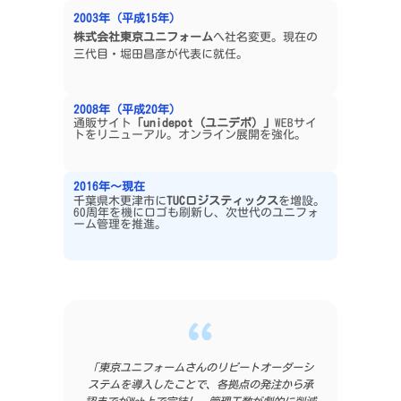
2003年（平成15年）
株式会社東京ユニフォーム
へ社名変更。現在の
三代目・堀田昌彦が代表に就任。
2008年（平成20年）
通販サイト
「unidepot（ユニデポ）」
WEBサイ
トをリニューアル。オンライン展開を強化。
2016年〜現在
千葉県木更津市に
TUCロジスティックス
を増設。
60周年を機にロゴも刷新し、次世代のユニフォ
ーム管理を推進。
「東京ユニフォームさんのリピートオーダーシ
ステムを導入したことで、各拠点の発注から承
認までがWeb上で完結し、管理工数が劇的に削減