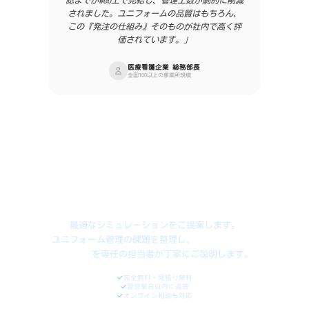
されました。ユニフォームの品質はもちろん、
この『発注の仕組み』そのものが社内で高く評
価されています。」
医療看護企業 総務部長
全国100以上の事業所規模
FREE CONSULTATION
まずは、貴社の現在の
運用状況をお聞かせください。
最適なシミュレーションをご提案します。
ユニフォーム管理の課題を整理し、
費用対効果の高
い解決策
を
専任の担当者が丁寧にご説明します。
完全無料・見積り無料
翌営業日以内に返答
オンライン相談も対応