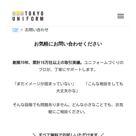
株
ュ
式
ー
コ
会
ン
メ
社
ニ
株
オ
テ
ュ
東
TOP
> お問い合わせ
ー
リ
式
ン
京
ジ
会
ツ
お気軽にお問い合わせください
ユ
ナ
へ
社
ニ
ル
フ
ス
東
創業70年、累計15万社以上の取引実績。
ユニフォームづくりの
制
ォ
キ
京
プロが、丁寧にサポートします。
服
ー
ッ
ユ
・
ム
プ
「まだイメージが固まっていない」 「こんな相談をしても
ニ
ユ
大丈夫かな」
フ
ニ
ォ
フ
そんな段階でも問題ありません。どんな小さなことでも、お気
ォ
ー
軽にご相談ください。
ー
ム
ム
制
＼ すべて無料でお試しいただけます ／