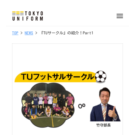
株
ュ
式
ー
コ
会
ン
メ
社
ニ
株
オ
テ
ュ
東
ー
リ
1
b
TOP
>
NEWS
> 『TUサークル』の紹介！Part1
式
ン
京
0
y
ジ
会
ツ
ユ
/
t
ナ
へ
社
ニ
1
o
ル
フ
ス
東
0
k
制
ォ
キ
京
/
y
服
ー
ッ
ユ
2
o
・
ム
プ
0
u
ニ
ユ
2
n
フ
ニ
2
i
ォ
フ
f
ォ
ー
o
ー
ム
r
ム
m
制