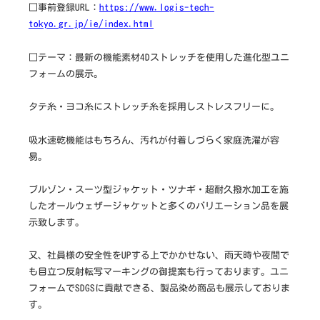
□事前登録URL：
https://www.logis-tech-
tokyo.gr.jp/ie/index.html
□テーマ：最新の機能素材4Dストレッチを使用した進化型ユニ
フォームの展示。
タテ糸・ヨコ糸にストレッチ糸を採用しストレスフリーに。
吸水速乾機能はもちろん、汚れが付着しづらく家庭洗濯が容
易。
ブルゾン・スーツ型ジャケット・ツナギ・超耐久撥水加工を施
したオールウェザージャケットと多くのバリエーション品を展
示致します。
又、社員様の安全性をUPする上でかかせない、雨天時や夜間で
も目立つ反射転写マーキングの御提案も行っております。ユニ
フォームでSDGSに貢献できる、製品染め商品も展示しておりま
す。