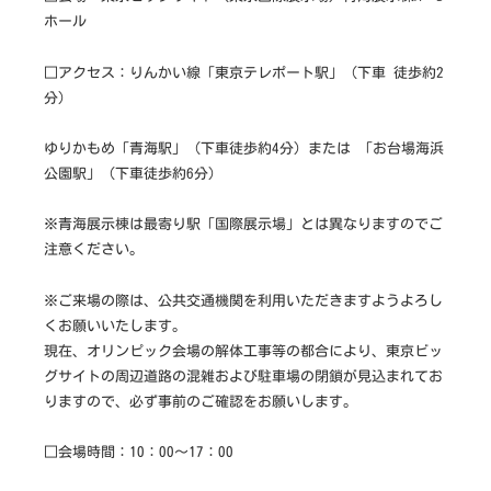
作
ホール
な
ら
□アクセス：りんかい線「東京テレポート駅」（下車 徒歩約2
分）
ゆりかもめ「青海駅」（下車徒歩約4分）または 「お台場海浜
公園駅」（下車徒歩約6分）
※青海展示棟は最寄り駅「国際展示場」とは異なりますのでご
注意ください。
※ご来場の際は、公共交通機関を利用いただきますようよろし
くお願いいたします。
現在、オリンピック会場の解体工事等の都合により、東京ビッ
グサイトの周辺道路の混雑および駐車場の閉鎖が見込まれてお
りますので、必ず事前のご確認をお願いします。
□会場時間：10：00～17：00