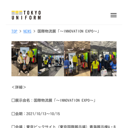
株
ュ
式
ー
コ
会
ン
メ
社
ニ
株
オ
テ
ュ
東
ー
リ
1
b
TOP
>
NEWS
> 国際物流展「～INNOVATION EXPO～」
式
ン
京
1
y
ジ
会
ツ
ユ
/
t
ナ
へ
社
ニ
1
o
ル
フ
ス
東
0
k
制
ォ
キ
京
/
y
服
ー
ッ
ユ
2
o
・
ム
プ
0
u
ニ
ユ
2
n
＜詳細＞
フ
ニ
1
i
ォ
フ
f
□展示会名：国際物流展「～INNOVATION EXPO～」
ォ
ー
o
ー
ム
r
□会期：2021/10/13～10/15
ム
m
制
□会場：東京ビックサイト（東京国際展示場）青海展示棟A・B