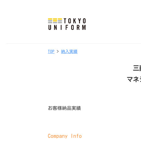
式
コ
会
ン
社
テ
東
株
オ
ン
京
リ
式
ツ
ユ
TOP
>
納入実績
0
b
ジ
会
へ
ニ
2
y
ナ
社
フ
ス
三
/
t
ル
東
ォ
キ
0
o
マネ
制
ー
ッ
京
7
k
服
ム
/
y
プ
ユ
・
2
o
ニ
ユ
お客様納品実績
0
u
ニ
フ
2
n
フ
ォ
5
i
ォ
Company Info
f
ー