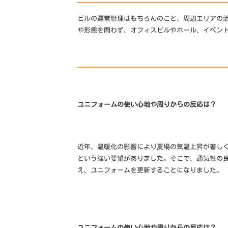
ー
o
ム
ビルの運営管理はもちろんのこと、周辺エリアの
ム
r
や形態を問わず、オフィスビルやホール、イベン
制
m
作
な
ら
ユニフォームの使い心地や周りからの反応は？
近年、温暖化の影響により夏場の気温上昇が著し
という強い要望がありました。そこで、通気性の
え、ユニフォームを更新することになりました。
ユニフォームの使い心地や周りからの反応は？