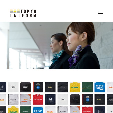
株
式
コ
会
ン
メ
社
ニ
株
オ
テ
ュ
東
ー
リ
式
ン
京
ジ
会
ツ
ユ
ナ
へ
社
ニ
ル
フ
ス
東
制
ォ
キ
京
服
ー
ッ
ユ
・
ム
プ
ニ
ユ
フ
ニ
ォ
フ
ォ
ー
ー
ム
ム
制