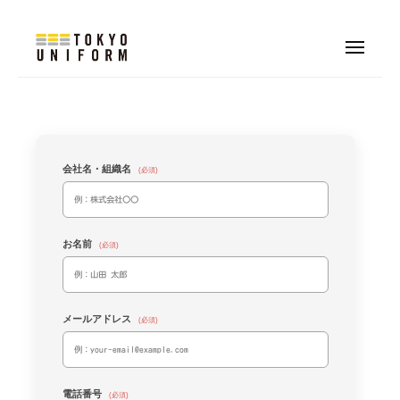
株
式
コ
会
ン
メ
社
ニ
株
オ
テ
ュ
東
ー
リ
式
ン
京
ジ
会
ツ
ユ
ナ
へ
社
ニ
ル
会社名・組織名
フ
(必須)
ス
東
制
ォ
キ
京
服
ー
ッ
ユ
・
ム
お名前
プ
(必須)
ニ
ユ
フ
ニ
ォ
フ
メールアドレス
ォ
(必須)
ー
ー
ム
ム
制
電話番号
(必須)