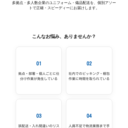
多拠点・多人数企業のユニフォーム・備品配送を、個別アソー
作
トで正確・スピーディーにお届けします。
な
ら
こんなお悩み、ありませんか？
01
02
拠点・部署・個人ごとに仕
社内でのピッキング・梱包
分け作業が発生している
作業に時間を取られている
03
04
誤配送・入れ間違いのリス
人員不足で物流業務まで手