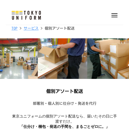
株
ュ
式
ー
コ
会
ン
メ
社
ニ
株
オ
テ
ュ
東
TOP
>
サービス
> 個別アソート配送
ー
リ
式
ン
京
ジ
会
ツ
ユ
ナ
へ
社
ニ
ル
フ
ス
東
制
ォ
キ
京
服
ー
ッ
ユ
・
ム
プ
ニ
ユ
フ
ニ
個別アソート配送
ォ
フ
ォ
部署別・個人別に仕分け・発送を代行
ー
ー
ム
東京ユニフォームの個別アソート配送なら、届いたその日に手
ム
渡すだけ。
制
「仕分け・梱包・発送の手間を、まるごとゼロに。」