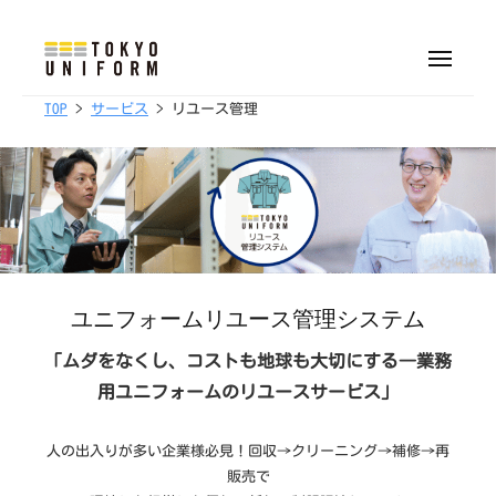
株
ュ
式
ー
コ
会
ン
メ
社
ニ
株
オ
テ
ュ
東
TOP
>
サービス
> リユース管理
ー
リ
式
ン
京
ジ
会
ツ
ユ
ナ
へ
社
ニ
ル
フ
ス
東
制
ォ
キ
京
服
ー
ッ
ユ
・
ム
プ
ニ
ユニフォームリユース管理システム
ユ
フ
ニ
「ムダをなくし、コストも地球も大切にする―業務
ォ
フ
用ユニフォームのリユースサービス」
ォ
ー
ー
ム
人の出入りが多い企業様必見！回収→クリーニング→補修→再
ム
販売で
制