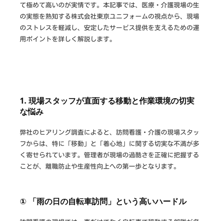
作
て極めて高いのが実情です。本記事では、医療・介護現場の生
の実態を熟知する株式会社東京ユニフォームの視点から、現場
な
のストレスを軽減し、安定したサービス提供を支えるための運
ら
用ポイントを詳しく解説します。
1. 現場スタッフが直面する移動と作業環境の切実
な悩み
弊社のヒアリング調査によると、訪問看護・介護の現場スタッ
フからは、特に「移動」と「着心地」に関する切実な不満が多
く寄せられています。管理者が現場の過酷さを正確に把握する
ことが、離職防止や生産性向上への第一歩となります。
① 「雨の日の自転車訪問」という高いハードル