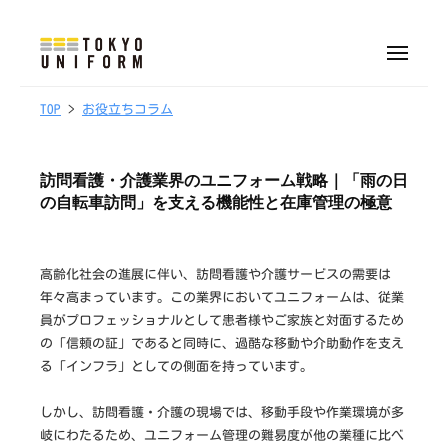
株
ュ
式
ー
コ
会
ン
メ
社
ニ
株
オ
テ
ュ
東
ー
リ
2
b
TOP
>
お役立ちコラム
式
ン
京
0
y
ジ
会
ツ
ユ
/
t
ナ
へ
社
ニ
訪問看護・介護業界のユニフォーム戦略｜「雨の日
0
o
ル
フ
ス
東
の自転車訪問」を支える機能性と在庫管理の極意
4
k
制
ォ
キ
京
/
y
服
ー
ッ
ユ
2
o
・
ム
プ
高齢化社会の進展に伴い、訪問看護や介護サービスの需要は
0
u
ニ
ユ
年々高まっています。この業界においてユニフォームは、従業
2
n
フ
ニ
員がプロフェッショナルとして患者様やご家族と対面するため
6
i
ォ
フ
の「信頼の証」であると同時に、過酷な移動や介助動作を支え
f
ォ
ー
る「インフラ」としての側面を持っています。
o
ー
ム
r
ム
しかし、訪問看護・介護の現場では、移動手段や作業環境が多
m
制
岐にわたるため、ユニフォーム管理の難易度が他の業種に比べ