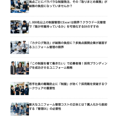
拠点ごとにバラバラな制服発注、その「取りまとめ業務」が
総務の負担になっていませんか？
1,000名以上の制服管理にExcelは限界？クラウド一元管理
で「誰が何着持っているか」を可視化するDXのすすめ
「カタログ発注」が総務の負担に？多拠点展開企業が直面す
るユニフォーム管理の限界
「この制服を着て働きたい」で応募者増！採用ブランディン
グを成功させるユニフォーム戦略
若手社員の離職防止に「制服」が効く？採用難を突破するワ
ークウェアの重要性
膨大なユニフォーム管理コストの正体とは？属人化から脱却
する「管理DX」の必要性