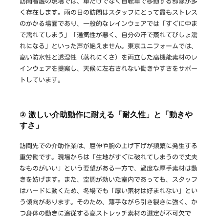
訪問看護の現場では、車だけでなく自転車で移動する部隊が多
く存在します。雨の日の訪問はスタッフにとって最もストレス
のかかる場面であり、一般的なレインウェアでは「すぐに中ま
で濡れてしまう」「通気性が悪く、自分の汗で蒸れてびしょ濡
れになる」といった声が絶えません。東京ユニフォームでは、
高い防水性と透湿性（蒸れにくさ）を両立した高機能素材のレ
インウェアを提案し、天候に左右されない働きやすさをサポー
トしています。
② 激しい介助動作に耐える「耐久性」と「動きや
すさ」
訪問先での介助作業は、屈伸や腕の上げ下げが頻繁に発生する
重労働です。現場からは「生地がすぐに破れてしまうので丈夫
なものがいい」という要望がある一方で、過度な厚手素材は動
きを妨げます。また、空調が効いた室内であっても、スタッフ
はハードに動くため、冬場でも「厚い素材は好まれない」とい
う傾向があります。そのため、薄手ながら引き裂きに強く、か
つ身体の動きに追従する高ストレッチ素材の選定が不可欠で