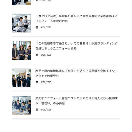
「カタログ発注」が総務の負担に？多拠点展開企業が直面する
ユニフォーム管理の限界
19/06/2026
「この制服を着て働きたい」で応募者増！採用ブランディング
を成功させるユニフォーム戦略
19/06/2026
若手社員の離職防止に「制服」が効く？採用難を突破するワー
クウェアの重要性
19/06/2026
膨大なユニフォーム管理コストの正体とは？属人化から脱却す
る「管理DX」の必要性
18/06/2026