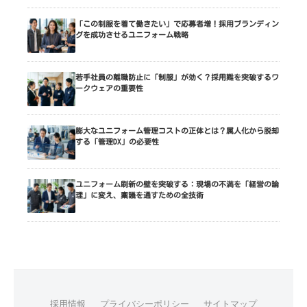
「この制服を着て働きたい」で応募者増！採用ブランディン
グを成功させるユニフォーム戦略
若手社員の離職防止に「制服」が効く？採用難を突破するワ
ークウェアの重要性
膨大なユニフォーム管理コストの正体とは？属人化から脱却
する「管理DX」の必要性
ユニフォーム刷新の壁を突破する：現場の不満を「経営の論
理」に変え、稟議を通すための全技術
採用情報
プライバシーポリシー
サイトマップ