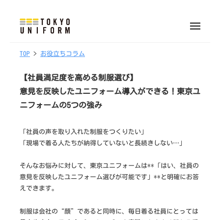
株
ュ
式
ー
コ
会
ン
メ
社
ニ
株
オ
テ
ュ
東
ー
リ
0
b
TOP
>
お役立ちコラム
式
ン
京
5
y
ジ
会
ツ
ユ
【社員満足度を高める制服選び】
/
t
ナ
へ
社
ニ
0
o
ル
意見を反映したユニフォーム導入ができる！東京ユ
フ
ス
東
1
k
制
ニフォームの5つの強み
ォ
キ
京
/
y
服
ー
ッ
ユ
2
o
・
ム
「社員の声を取り入れた制服をつくりたい」
プ
0
u
ニ
ユ
「現場で着る人たちが納得していないと長続きしない…」
2
n
フ
ニ
6
i
ォ
フ
そんなお悩みに対して、東京ユニフォームは**「はい、社員の
f
ォ
意見を反映したユニフォーム選びが可能です」**と明確にお答
ー
o
ー
えできます。
ム
r
ム
m
制服は会社の“顔”であると同時に、毎日着る社員にとっては
制