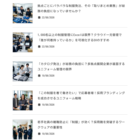
拠点ごとにバラバラな制服発注、その「取りまとめ業務」が総
務の負担になっていませんか？
22/06/2026
1,000名以上の制服管理にExcelは限界？クラウド一元管理で
「誰が何着持っているか」を可視化するDXのすすめ
22/06/2026
「カタログ発注」が総務の負担に？多拠点展開企業が直面する
ユニフォーム管理の限界
19/06/2026
「この制服を着て働きたい」で応募者増！採用ブランディング
を成功させるユニフォーム戦略
19/06/2026
若手社員の離職防止に「制服」が効く？採用難を突破するワー
クウェアの重要性
19/06/2026