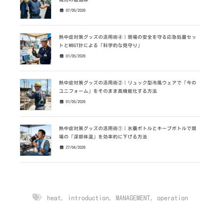
07/05/2026
熱中症対策グッズの活用術④｜現場の安全を守る応急処置セッ
トとWBGT計による「科学的な見守り」
01/05/2026
熱中症対策グッズの活用術②｜リュック型冷風ウェアで「今の
ユニフォーム」をそのまま高機能化する方法
01/05/2026
熱中症対策グッズの活用術①｜氷嚢ボトルとキープボトルで現
場の「深部体温」を効率的に下げる方法
27/04/2026
heat
,
introduction
,
MANAGEMENT
,
operation