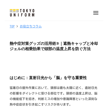
株
ュ
式
ー
コ
会
ン
メ
社
ニ
株
オ
テ
ュ
東
ー
リ
0
b
TOP
>
お役立ちコラム
式
ン
京
1
y
ジ
会
ツ
ユ
/
t
ナ
へ
社
ニ
熱中症対策グッズの活用術③｜遮熱キャップと冷却
0
o
ル
フ
ス
東
ジェルの相乗効果で頭部の温度上昇を防ぐ方法
5
k
制
ォ
キ
京
/
y
服
ー
ッ
ユ
2
o
・
ム
プ
0
u
ニ
ユ
2
n
フ
ニ
はじめに：直射日光から「脳」を守る重要性
6
i
ォ
フ
f
ォ
ー
猛暑日の屋外作業において、頭部は最も太陽に近く、直射日光
o
ー
の影響をダイレクトに受ける部位です。頭部の温度上昇は、脳
ム
r
ム
の機能低下を招き、判断ミスの増加や意識障害といった深刻な
m
熱中症症状を引き起こすリスクがあります。
制