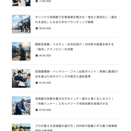
11/05/2026
オリジナル空調服で企業価値を最大化｜他社と差別化し「選ば
れる会社」になるためのブランディング戦略
08/05/2026
最新空調服・ペルチェ・水冷式紹介｜2026年の猛暑を制する
「極冷」テクノロジーの全貌
08/05/2026
空調服種類・バッテリー・ファン比較ポイント｜現場に最適な1
台を選ぶためのスペックの見方と選定基準
07/05/2026
空調服の効果を最大化するインナー選びと着こなしのコツ｜
「冷感インナー」とのシナジーで冷却効果を倍増させる
07/05/2026
プロが教える空調服の選び方｜2026年の猛暑に打ち勝つ現場環
境別の最適解