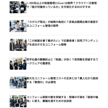
1,000名以上の制服管理にExcelは限界？クラウド一元管理
で「誰が何着持っているか」を可視化するDXのすすめ
「カタログ発注」が総務の負担に？多拠点展開企業が直面す
るユニフォーム管理の限界
「この制服を着て働きたい」で応募者増！採用ブランディン
グを成功させるユニフォーム戦略
若手社員の離職防止に「制服」が効く？採用難を突破するワ
ークウェアの重要性
膨大なユニフォーム管理コストの正体とは？属人化から脱却
する「管理DX」の必要性
ユニフォーム刷新の壁を突破する：現場の不満を「経営の論
理」に変え、稟議を通すための全技術