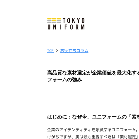
式
コ
会
ン
社
テ
東
株
オ
ン
京
リ
式
ツ
ユ
TOP
>
お役立ちコラム
2
b
ジ
会
へ
ニ
8
y
ナ
社
フ
ス
/
t
ル
高品質な素材選定が企業価値を最大化す
東
ォ
キ
0
o
フォームの強み
制
ー
ッ
京
5
k
服
ム
/
y
プ
ユ
・
2
o
ニ
ユ
0
u
ニ
フ
はじめに：なぜ今、ユニフォームの「素
2
n
フ
ォ
6
i
企業のアイデンティティを象徴するユニフォーム
ォ
f
ー
けがちですが、実は最も重視すべきは「素材選定