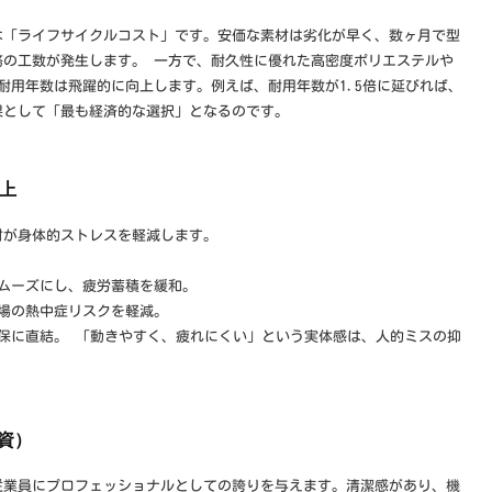
は「ライフサイクルコスト」です。安価な素材は劣化が早く、数ヶ月で型
務の工数が発生します。 一方で、耐久性に優れた高密度ポリエステルや
で、耐用年数は飛躍的に向上します。例えば、耐用年数が1.5倍に延びれば、
果として「最も経済的な選択」となるのです。
向上
材が身体的ストレスを軽減します。
ムーズにし、疲労蓄積を緩和。
場の熱中症リスクを軽減。
保に直結。 「動きやすく、疲れにくい」という実体感は、人的ミスの抑
投資）
従業員にプロフェッショナルとしての誇りを与えます。清潔感があり、機