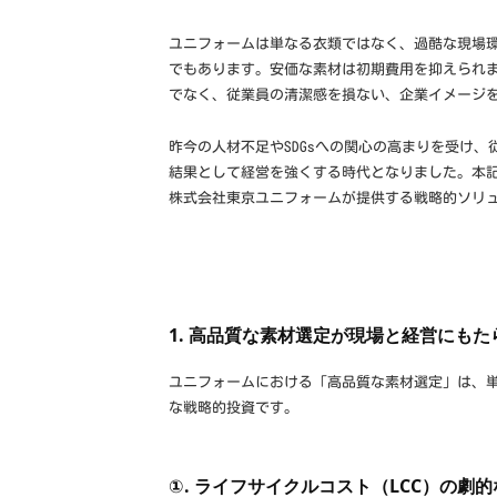
ー
o
ム
ム
ユニフォームは単なる衣類ではなく、過酷な現場
r
でもあります。安価な素材は初期費用を抑えられ
制
m
でなく、従業員の清潔感を損ない、企業イメージ
作
な
昨今の人材不足やSDGsへの関心の高まりを受け
ら
結果として経営を強くする時代となりました。本
株式会社東京ユニフォームが提供する戦略的ソリ
1. 高品質な素材選定が現場と経営にもた
ユニフォームにおける「高品質な素材選定」は、
な戦略的投資です。
①. ライフサイクルコスト（LCC）の劇