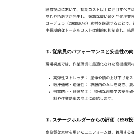
経営視点において、初期コスト以上に注目すべき
崩れや色あせが発生し、頻繁な買い替えや発注業
コーデュラ（CORDURA®）素材を厳選すること
中長期的なトータルコストは劇的に抑制され、結
②. 従業員のパフォーマンスと安全性の
現場視点では、作業環境に最適化された高機能素
高弾性ストレッチ： 屈伸や腕の上げ下げをス
吸汗速乾・透湿性： 衣服内のムレを防ぎ、夏
帯電防止・難燃加工： 特殊な現場での安全確
制や作業効率の向上に直結します。
③. ステークホルダーからの評価（ESG
高品質な素材を用いたユニフォームは、着用する