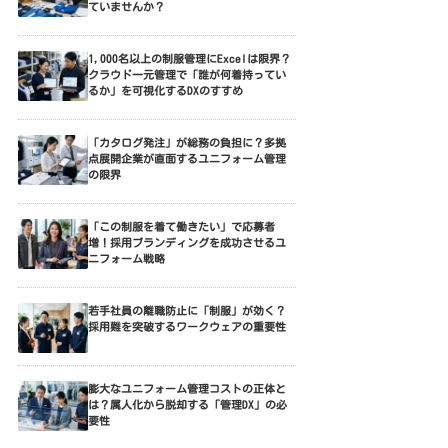
ていませんか？
1,000名以上の制服管理にExcelは限界？
クラウド一元管理で「誰が何着持ってい
るか」を可視化するDXのすすめ
「カタログ発注」が総務の負担に？多拠
点展開企業が直面するユニフォーム管理
の限界
「この制服を着て働きたい」で応募者
増！採用ブランディングを成功させるユ
ニフォーム戦略
若手社員の離職防止に「制服」が効く？
採用難を突破するワークウェアの重要性
膨大なユニフォーム管理コストの正体と
は？属人化から脱却する「管理DX」の必
要性