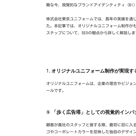
ー
o
難な今、視覚的なブランドアイデンティティ（BI
ム
ム
r
株式会社東京ユニフォームでは、長年の実績を通
制
m
た。本記事では、オリジナルユニフォーム制作が
作
ステップについて、SEOの観点から詳しく解説しま
な
ら
1.
オリジナルユニフォーム制作が実現す
オリジナルユニフォームは、企業の理念やビジョ
ールです。
① 「歩く広告塔」としての視覚的インパ
顧客が貴社のスタッフと接する際、最初に目に入
ゴやコーポレートカラーを反映した独自のデザイ