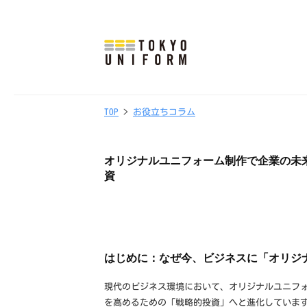
式
コ
会
ン
社
テ
東
株
オ
ン
京
リ
式
ツ
ユ
TOP
>
お役立ちコラム
0
b
ジ
会
へ
ニ
9
y
ナ
社
フ
ス
/
t
ル
オリジナルユニフォーム制作で企業の未
東
ォ
キ
0
o
資
制
ー
ッ
京
4
k
服
ム
/
y
プ
ユ
・
2
o
ニ
ユ
0
u
ニ
フ
はじめに：なぜ今、ビジネスに「オリジ
2
n
フ
ォ
6
i
現代のビジネス環境において、オリジナルユニフ
ォ
f
ー
を高めるための「戦略的投資」へと進化していま