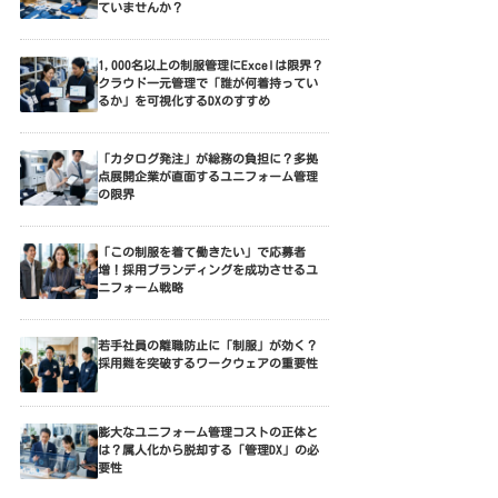
ていませんか？
1,000名以上の制服管理にExcelは限界？
クラウド一元管理で「誰が何着持ってい
るか」を可視化するDXのすすめ
「カタログ発注」が総務の負担に？多拠
点展開企業が直面するユニフォーム管理
の限界
「この制服を着て働きたい」で応募者
増！採用ブランディングを成功させるユ
ニフォーム戦略
若手社員の離職防止に「制服」が効く？
採用難を突破するワークウェアの重要性
膨大なユニフォーム管理コストの正体と
は？属人化から脱却する「管理DX」の必
要性