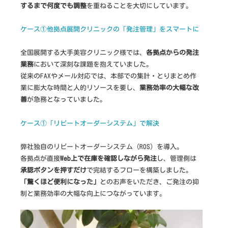
作
するまで何度でも調整
を重ねることを大切にしています。
な
ケース①他拠点展開クリニックの「発注管理」をスマートに
ら
全国展開する大手美容クリニック様では、
各拠点からの発注
業務
において深刻な課題を抱えていました。
従来のFAXやメール対応では、本部での集計・とりまとめ作
業に膨大な時間と人的リソースを要し、
業務効率の大幅な改
善
が急務となっていました。
ケース①「リピートオーダーシステム」で解決
弊社独自のリピートオーダーシステム（ROS）を導入。
各拠点が直接
Web上で在庫を確認しながら発注
し、管理側は
承認ボタンを押すだけ
で完結するフローを構築しました。
「驚くほど便利になった」
とのお声をいただき、ご発注の抑
制と業務効率の大幅な向上につながっています。