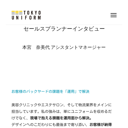
株
式
コ
会
ン
メ
社
ニ
株
オ
テ
ュ
セールスプランナーインタビュー
東
ー
リ
式
ン
京
ジ
会
ツ
ユ
ナ
本宮 奈美代 アシスタントマネージャー
へ
社
ニ
ル
フ
ス
東
制
ォ
キ
京
服
ー
ッ
ユ
・
ム
プ
ニ
ユ
フ
ニ
お客様のバックヤードの課題を「運用」で解決
ォ
フ
ォ
ー
美容クリニックやエステサロン、そして物流業界をメインに
ー
ム
担当しています。私の強みは、単にユニフォームを収めるだ
ム
けでなく、
現場で抱える課題を運用面から解決。
制
デザインへのこだわりにも最後まで寄り添い、
お客様が納得